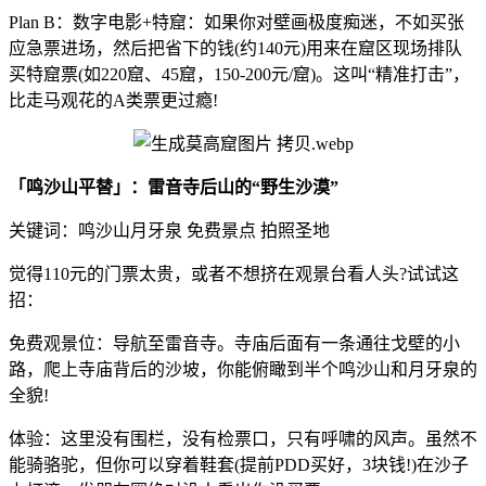
Plan B：数字电影+特窟：如果你对壁画极度痴迷，不如买张
应急票进场，然后把省下的钱(约140元)用来在窟区现场排队
买特窟票(如220窟、45窟，150-200元/窟)。这叫“精准打击”，
比走马观花的A类票更过瘾!
「鸣沙山平替」：雷音寺后山的“野生沙漠”
关键词：鸣沙山月牙泉 免费景点 拍照圣地
觉得110元的门票太贵，或者不想挤在观景台看人头?试试这
招：
免费观景位：导航至雷音寺。寺庙后面有一条通往戈壁的小
路，爬上寺庙背后的沙坡，你能俯瞰到半个鸣沙山和月牙泉的
全貌!
体验：这里没有围栏，没有检票口，只有呼啸的风声。虽然不
能骑骆驼，但你可以穿着鞋套(提前PDD买好，3块钱!)在沙子