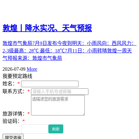
敦煌丨降水实况、天气预报
敦煌市气象局7月9日发布今夜到明天：小雨风向：西风风力：
2-3级最高：28℃ 最低：18℃7月11日：小雨转晴敦煌一周天
气预报来源：敦煌市气象局
2026-07-09
More
我要预定路线
姓名：
*
联系方式：
*
旅游详情：
*
验证码：
*
刷新
提交咨询