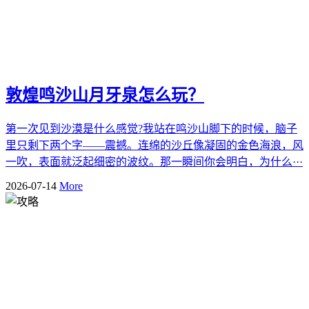
敦煌鸣沙山月牙泉怎么玩？
第一次见到沙漠是什么感觉?我站在鸣沙山脚下的时候，脑子
里只剩下两个字——震撼。连绵的沙丘像凝固的金色海浪，风
一吹，表面就泛起细密的波纹。那一瞬间你会明白，为什么···
2026-07-14
More