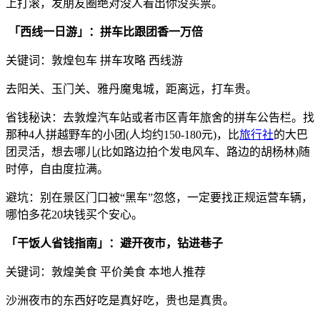
上打滚，发朋友圈绝对没人看出你没买票。
「西线一日游」：拼车比跟团香一万倍
关键词：敦煌包车 拼车攻略 西线游
去阳关、玉门关、雅丹魔鬼城，距离远，打车贵。
省钱秘诀：去敦煌汽车站或者市区青年旅舍的拼车公告栏。找
那种4人拼越野车的小团(人均约150-180元)，比
旅行社
的大巴
团灵活，想去哪儿(比如路边拍个发电风车、路边的胡杨林)随
时停，自由度拉满。
避坑：别在景区门口被“黑车”忽悠，一定要找正规运营车辆，
哪怕多花20块钱买个安心。
「干饭人省钱指南」：避开夜市，钻进巷子
关键词：敦煌美食 平价美食 本地人推荐
沙洲夜市的东西好吃是真好吃，贵也是真贵。