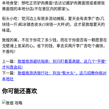
本地食堂：想吃正宗驴肉黄面?去达记酱驴肉黄面馆或者顺张
黄面馆的本地分店(不在景区内的那家!)。
街头小吃：党河边上有很多流动摊贩，夏天会有卖李广杏(几
块钱一斤)和冰镇杏皮水(5块钱一大杯)的，这才是敦煌夏天的
味道。
敦煌的美，不在于你花了多少钱，而在于你是否有一颗愿意在
戈壁滩上发呆的心。省下的钱，拿去买两斤李广杏吃个痛快，
不香吗?
上一篇：
敦煌旅游避坑指南：别只盯着莫高窟，这几个“平替”
才叫真会玩!
下一篇：
敦煌旅游选旅行社：别当“冤大头”，这几招教你挑对
本地社
你可能还喜欢