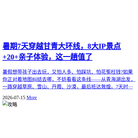
暑期7天穿越甘青大环线，8大IP景点
+20+亲子体验，这一趟值了
暑假想带孩子出去玩，又怕人多、怕踩坑、怕花冤枉钱?如果
你正对着地图纠结去哪，不妨看看这条线——从青海湖出发，
一路穿越草原、雪山、丹霞、沙漠，最后抵达敦煌。7天时···
2026-07-15
More