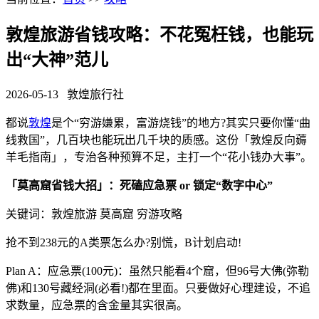
敦煌旅游省钱攻略：不花冤枉钱，也能玩
出“大神”范儿
2026-05-13
敦煌旅行社
都说
敦煌
是个“穷游嫌累，富游烧钱”的地方?其实只要你懂“曲
线救国”，几百块也能玩出几千块的质感。这份「敦煌反向薅
羊毛指南」，专治各种预算不足，主打一个“花小钱办大事”。
「莫高窟省钱大招」：死磕应急票 or 锁定“数字中心”
关键词：敦煌旅游 莫高窟 穷游攻略
抢不到238元的A类票怎么办?别慌，B计划启动!
Plan A：应急票(100元)：虽然只能看4个窟，但96号大佛(弥勒
佛)和130号藏经洞(必看!)都在里面。只要做好心理建设，不追
求数量，应急票的含金量其实很高。