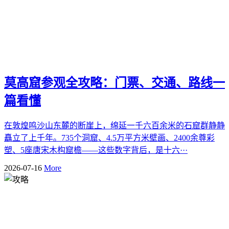
莫高窟参观全攻略：门票、交通、路线一
篇看懂
在敦煌鸣沙山东麓的断崖上，绵延一千六百余米的石窟群静静
矗立了上千年。735个洞窟、4.5万平方米壁画、2400余尊彩
塑、5座唐宋木构窟檐——这些数字背后，是十六···
2026-07-16
More