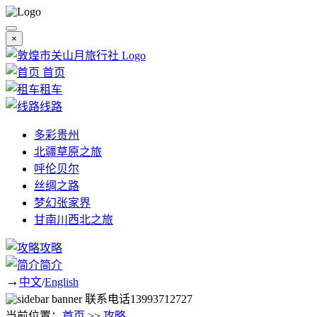
×
首页
租车
线路
多彩贵州
北疆草原之旅
呼伦贝尔
丝绸之路
梦幻张家界
甘南川西北之旅
攻略
简介
→
中文
/
English
联系电话
13993712727
当前位置：
首页
>>
攻略