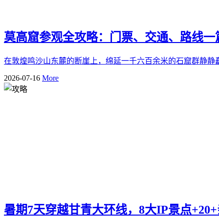
莫高窟参观全攻略：门票、交通、路线一
在敦煌鸣沙山东麓的断崖上，绵延一千六百余米的石窟群静静矗立了
2026-07-16
More
暑期7天穿越甘青大环线，8大IP景点+2