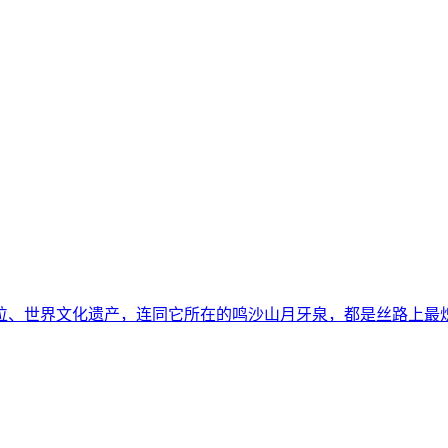
、世界文化遗产，连同它所在的鸣沙山月牙泉，都是丝路上最炽