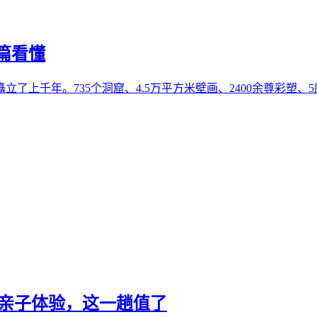
篇看懂
上千年。735个洞窟、4.5万平方米壁画、2400余尊彩塑、5
0+亲子体验，这一趟值了