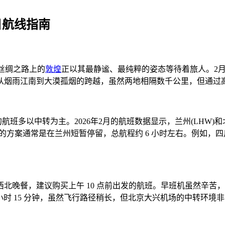
日航线指南
，丝绸之路上的
敦煌
正以其最静谧、最纯粹的姿态等待着旅人。2
从烟雨江南到大漠孤烟的跨越，虽然两地相隔数千公里，但通过
的航班多以中转为主。2026年2月的航班数据显示，兰州(LHW)和
的方案通常是在兰州短暂停留，总航程约 6 小时左右。例如，四川航
北晚餐，建议购买上午 10 点前出发的航班。早班机虽然辛苦
7 小时 15 分钟，虽然飞行路径稍长，但北京大兴机场的中转环