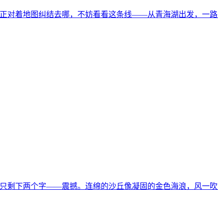
正对着地图纠结去哪，不妨看看这条线——从青海湖出发，一路穿
只剩下两个字——震撼。连绵的沙丘像凝固的金色海浪，风一吹，