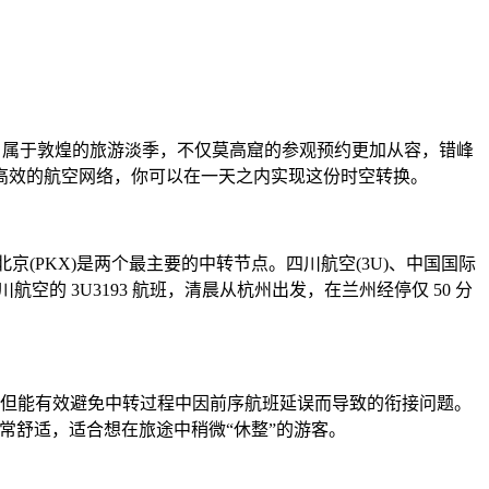
月属于敦煌的旅游淡季，不仅莫高窟的参观预约更加从容，错峰
高效的航空网络，你可以在一天之内实现这份时空转换。
北京(PKX)是两个最主要的中转节点。四川航空(3U)、中国国际
空的 3U3193 航班，清晨从杭州出发，在兰州经停仅 50 分
，但能有效避免中转过程中因前序航班延误而导致的衔接问题。
境非常舒适，适合想在旅途中稍微“休整”的游客。