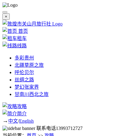
×
首页
租车
线路
多彩贵州
北疆草原之旅
呼伦贝尔
丝绸之路
梦幻张家界
甘南川西北之旅
攻略
简介
→
中文
/
English
联系电话
13993712727
当前位置：
首页
>>
攻略