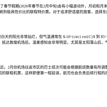
春节假期(2026年春节在2月中旬)会有小幅波动外，月初和月末
往能刷到极具性价比的联程特价票。对于追求舒适度的旅客，选择
非常灿烂，但气温通常在 $-10^{circ} ext{C}$ 到 $5^
。抵达敦煌机场后，温差感知会非常明显，尤其是太阳落山后，
非常近。2月份机场往返市区的巴士班次可能会根据航班数量有所
司的联程机票，这样即便第一程延误，航司也会负责后续行程的