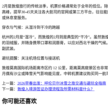
2月是敦煌旅行的传统淡季，机票价格通常处于全年的低位。除了
高峰，提早30-45天关注各大航司的官网或第三方平台，往
或休息室服务。
穿衣与气候：从湿冷到干冷的跨越
杭州的2月是“湿冷”，而敦煌的2月则是典型的“干冷”。虽然敦煌白天的阳光
的羽绒服，并随身携带口罩和润唇膏，以应对西北干燥的气候
副武装。
避坑提醒：关注机场位置与接送机
敦煌莫高国际机场距离市区约 12 公里，距离莫高窟景区也
月偶有沙尘或降雪天气影响能见度，中转机票建议购买同一航
上一篇：
2026早春出发：呼伦贝尔冰雪之旅交通与避坑全指南
下一篇：
敦煌入境游签证办理流程及所需材料是什么？
你可能还喜欢