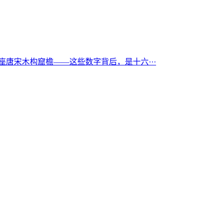
座唐宋木构窟檐——这些数字背后，是十六···