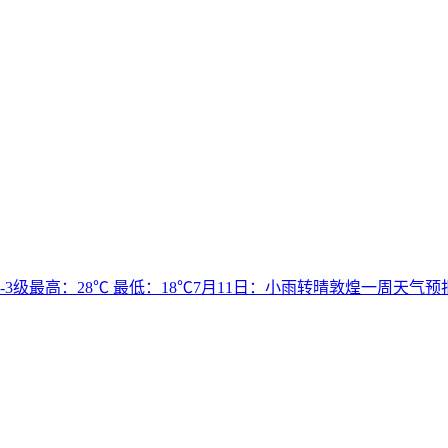
3级最高：28℃ 最低：18℃7月11日：小雨转晴敦煌一周天气