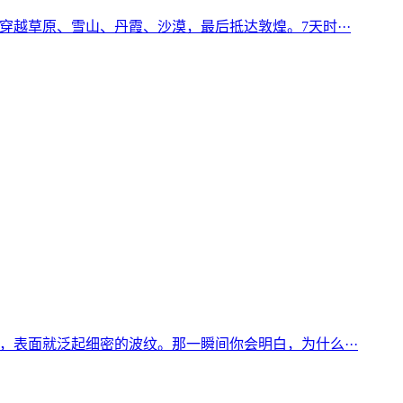
越草原、雪山、丹霞、沙漠，最后抵达敦煌。7天时···
表面就泛起细密的波纹。那一瞬间你会明白，为什么···