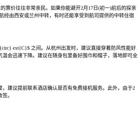
的票价往往非常亲民。如果你能避开2月17日(初一)前后的探亲
东航经由西安或兰州中转，有时还能享受到航司提供的中转住宿
{circ} ext{C}$ 之间。从杭州出发时，建议直接穿着防风性能好
气温会迅速下降。建议在随身包里备好围巾和帽子，落地即可全
调整，建议提前联系酒店确认是否有免费接机服务。此外，由于2
改签。